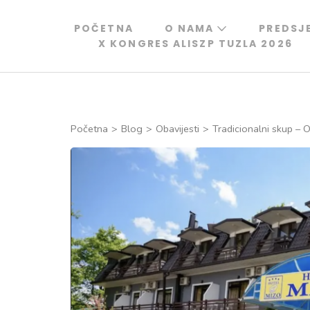
Skip
to
POČETNA
O NAMA
PREDSJ
X KONGRES ALISZP TUZLA 2026
content
(Press
Enter)
Početna
>
Blog
>
Obavijesti
>
Tradicionalni skup – 