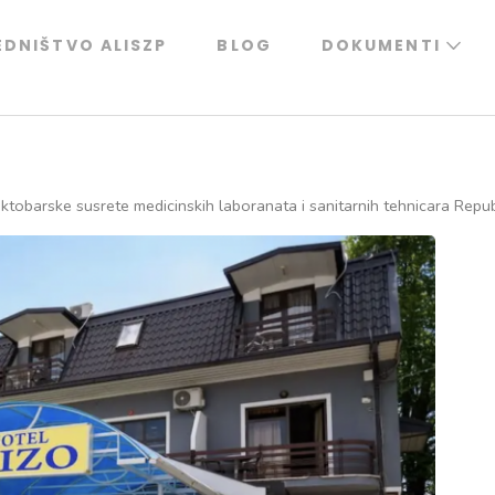
EDNIŠTVO ALISZP
BLOG
DOKUMENTI
Oktobarske susrete medicinskih laboranata i sanitarnih tehnicara Rep