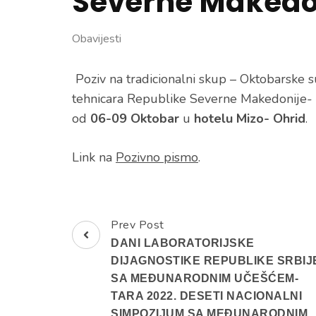
Severne Makedo
Obavijesti
Poziv na t
radicionalni skup – Oktobarske s
tehnicara Republike Severne Makedonije- 
od
06-09 Oktobar
u
hotelu Mizo- Ohrid
.
Link na
Pozivno pismo
.
Prev Post
Post
DANI LABORATORIJSKE
Navigation
DIJAGNOSTIKE REPUBLIKE SRBIJ
SA MEĐUNARODNIM UČEŠĆEM-
TARA 2022. DESETI NACIONALNI
SIMPOZIJUM SA MEĐUNARODNIM