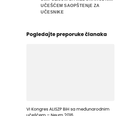
UČEŠĆEM SAOPŠTENjE ZA
UČESNIKE
Pogledajte preporuke članaka
VI Kongres ALISZP BiH sa međunarodnim
učešćem – Neum 2016