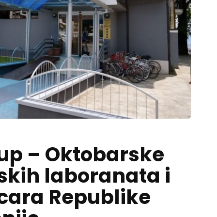
kup – Oktobarske
skih laboranata i
icara Republike