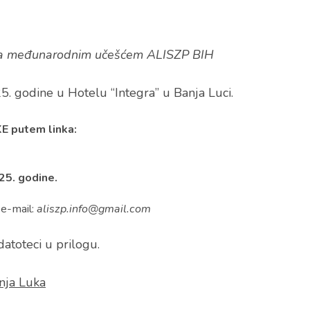
 sa međunarodnim učešćem ALISZP BIH
. godine u Hotelu “Integra” u Banja Luci.
 putem linka:
025. godine.
 e-mail:
aliszp.info@gmail.com
atoteci u prilogu.
nja Luka