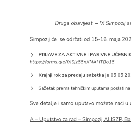
Druga obavijest – IX Simpozij
Simpozij će se održati od 15-18. maja 2025
PRIJAVE ZA AKTIVNE I PASIVNE UČESNIKE
https://forms.gle/fXSjz88nXNAHTBo18
Krajnji rok za predaju sažetka je 05.05.2
Sažetak prema tehničkim uputama poslati na
Sve detalje i samo uputsvo možete naći u d
A – Uputstvo za rad – Simpozij ALISZP, Ba