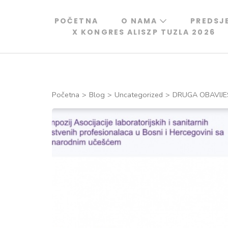
Skip
to
POČETNA
O NAMA
PREDSJ
X KONGRES ALISZP TUZLA 2026
content
(Press
Enter)
Početna
>
Blog
>
Uncategorized
>
DRUGA OBAVIJE