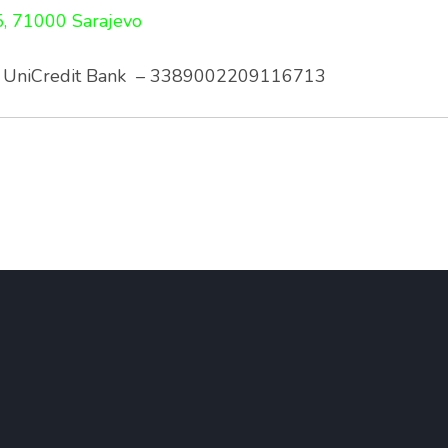
5, 71000 Sarajevo
UniCredit Bank – 3389002209116713