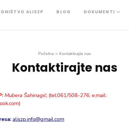
EDNIŠTVO ALISZP
BLOG
DOKUMENTI
Početna
>
Kontaktirajte nas
Kontaktirajte nas
P:
Mubera Šahinagić
, (
tel:061/508-276
; e.mail:
ook.com)
resa:
aliszp.info@gmail.com