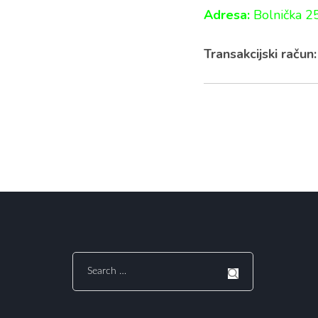
Adresa:
Bolnička 2
Transakcijski račun:
Search
for: