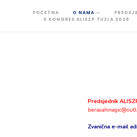
Skip
to
POČETNA
O NAMA
PREDSJ
X KONGRES ALISZP TUZLA 2026
content
(Press
Enter)
Predsjednik ALISZ
berasahinagic@outl
Zvanična e-mail ad