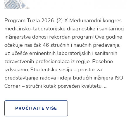
Program Tuzla 2026. (2) X Međunarodni kongres
medicinsko-laboratorijske dijagnostike i sanitarnog
inžinjerstva donosi rekordan program! Ove godine
očekuje nas čak 46 stručnih i naučnih predavanja,
uz učešće eminentnih laboratorijskih i sanitarnih
zdravstvenih profesionalaca iz regije. Posebno
izdvajamo: Studentsku sesiju – prostor za
predstavljanje radova i ideja budućih inžinjera ISO
Corner – stručni kutak posvećen kvalitetu, …
PROČITAJTE VIŠE