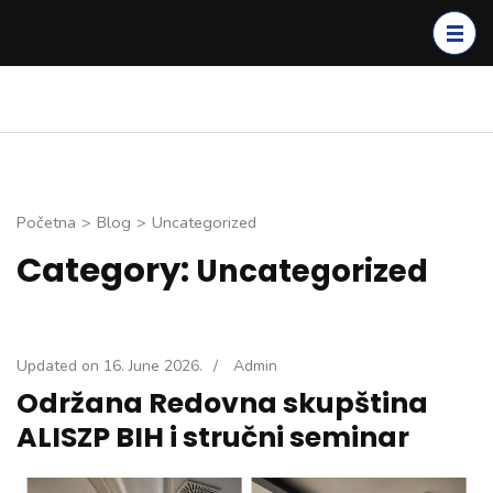
Skip
to
content
(Press
Enter)
Početna
>
Blog
>
Uncategorized
Category:
Uncategorized
Updated on
16. June 2026.
/
Admin
Održana Redovna skupština
ALISZP BIH i stručni seminar