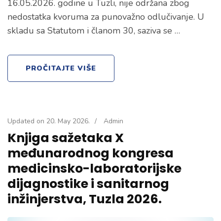
16.05.2026. godine u Tuzli, nije održana zbog
nedostatka kvoruma za punovažno odlučivanje. U
skladu sa Statutom i članom 30, saziva se …
PROČITAJTE VIŠE
Updated on
20. May 2026.
/
Admin
Knjiga sažetaka X
međunarodnog kongresa
medicinsko-laboratorijske
dijagnostike i sanitarnog
inžinjerstva, Tuzla 2026.