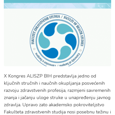
X Kongres ALISZP BIH predstavlja jedno od
ključnih stručnih i naučnih okupljanja posvećenih
razvoju zdravstvenih profesija, razmjeni savremenih
znanja i jačanju uloge struke u unapređenju javnog
zdravlja. Upravo zato akademsko pokroviteljstvo
Fakulteta zdravstvenih studija nosi posebnu težinu i