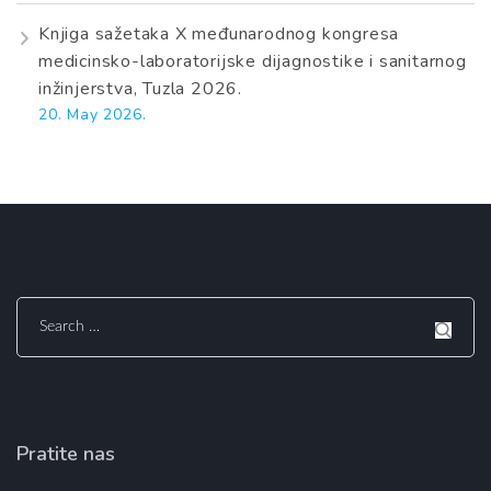
Knjiga sažetaka X međunarodnog kongresa
medicinsko-laboratorijske dijagnostike i sanitarnog
inžinjerstva, Tuzla 2026.
20. May 2026.
Search
for:
Pratite nas