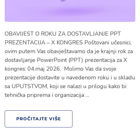
OBAVIJEST O ROKU ZA DOSTAVLJANJE PPT
PREZENTACIJA – X KONGRES Poštovani učesnici,
ovim putem Vas obavještavamo da je krajnji rok za
dostavljanje PowerPoint (PPT) prezentacija za X
kongres: 04.maj 2026. Molimo Vas da svoje
prezentacije dostavite u navedenom roku i u skladu
sa UPUTSTVOM, koji se nalazi u prilogu kako bi
tehnička priprema i organizacija …
PROČITAJTE VIŠE