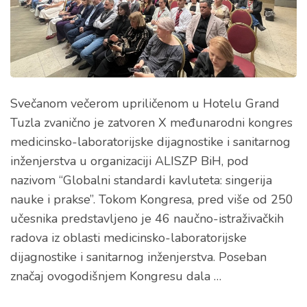
Svečanom večerom upriličenom u Hotelu Grand
Tuzla zvanično je zatvoren X međunarodni kongres
medicinsko-laboratorijske dijagnostike i sanitarnog
inženjerstva u organizaciji ALISZP BiH, pod
nazivom “Globalni standardi kavluteta: singerija
nauke i prakse”. Tokom Kongresa, pred više od 250
učesnika predstavljeno je 46 naučno-istraživačkih
radova iz oblasti medicinsko-laboratorijske
dijagnostike i sanitarnog inženjerstva. Poseban
značaj ovogodišnjem Kongresu dala …