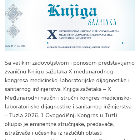
Sa velikim zadovoljstvom i ponosom predstavljamo
zvaničnu Knjigu sažetaka X međunarodnog
kongresa medicinsko-laboratorijske dijagnostike i
sanitarnog inžinjerstva. Knjiga sažetaka – X
Međunarodni naučni i stručni kongres medicinsko-
laboratorijske dijagnostike i sanitarnog inžinjerstva
– Tuzla 2026. 1 Ovogodišnji Kongres u Tuzli
okupio je eminentne stručnjake, predavače,
istraživače i učesnike iz različitih oblasti