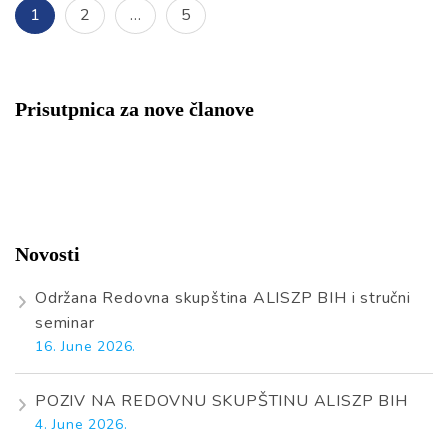
Posts
Page
Page
Page
1
2
…
5
navigation
Prisutpnica za nove članove
Novosti
Održana Redovna skupština ALISZP BIH i stručni
seminar
16. June 2026.
POZIV NA REDOVNU SKUPŠTINU ALISZP BIH
4. June 2026.