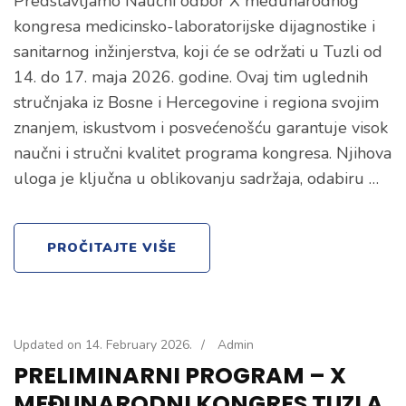
Predstavljamo Naučni odbor X međunarodnog
kongresa medicinsko-laboratorijske dijagnostike i
sanitarnog inžinjerstva, koji će se održati u Tuzli od
14. do 17. maja 2026. godine. Ovaj tim uglednih
stručnjaka iz Bosne i Hercegovine i regiona svojim
znanjem, iskustvom i posvećenošću garantuje visok
naučni i stručni kvalitet programa kongresa. Njihova
uloga je ključna u oblikovanju sadržaja, odabiru …
PROČITAJTE VIŠE
Updated on
14. February 2026.
/
Admin
PRELIMINARNI PROGRAM – X
MEĐUNARODNI KONGRES TUZLA