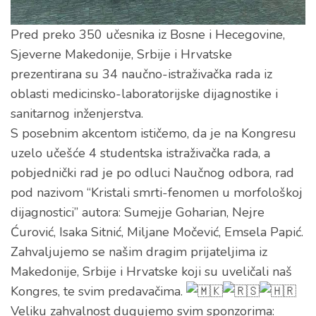
Pred preko 350 učesnika iz Bosne i Hecegovine,
Sjeverne Makedonije, Srbije i Hrvatske
prezentirana su 34 naučno-istraživačka rada iz
oblasti medicinsko-laboratorijske dijagnostike i
sanitarnog inženjerstva.
S posebnim akcentom ističemo, da je na Kongresu
uzelo učešće 4 studentska istraživačka rada, a
pobjednički rad je po odluci Naučnog odbora, rad
pod nazivom “Kristali smrti-fenomen u morfološkoj
dijagnostici” autora: Sumejje Goharian, Nejre
Ćurović, Isaka Sitnić, Miljane Močević, Emsela Papić.
Zahvaljujemo se našim dragim prijateljima iz
Makedonije, Srbije i Hrvatske koji su uveličali naš
Kongres, te svim predavačima.
Veliku zahvalnost dugujemo svim sponzorima: