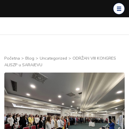
Skip
to
content
(Press
Enter)
Početna
>
Blog
>
Uncategorized
>
ODRŽAN VIII KONGRES
ALISZP u SARAJEVU