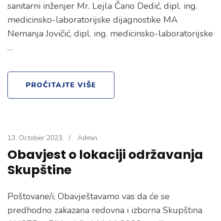
sanitarni inženjer Mr. Lejla Čano Dedić, dipl. ing.
medicinsko-laboratorijske dijagnostike MA
Nemanja Jovičić, dipl. ing. medicinsko-laboratorijske
…
PROČITAJTE VIŠE
13. October 2023.
/
Admin
Obavjest o lokaciji održavanja
Skupštine
Poštovane/i, Obavještavamo vas da će se
predhodno zakazana redovna i izborna Skupština