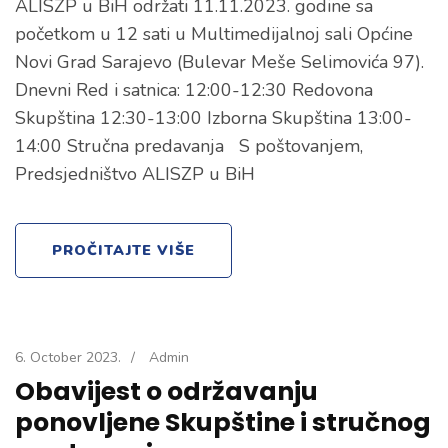
ALISZP u BiH održati 11.11.2023. godine sa
početkom u 12 sati u Multimedijalnoj sali Općine
Novi Grad Sarajevo (Bulevar Meše Selimovića 97).
Dnevni Red i satnica: 12:00-12:30 Redovona
Skupština 12:30-13:00 Izborna Skupština 13:00-
14:00 Stručna predavanja S poštovanjem,
Predsjedništvo ALISZP u BiH
PROČITAJTE VIŠE
6. October 2023.
/
Admin
Obavijest o održavanju
ponovljene Skupštine i stručnog