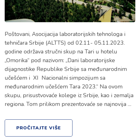
Poštovani, Asocijacija laboratorijskih tehnologa i
tehničara Srbije (ALTTS) od 02.11- 05.11.2023.
godine održava stručni skup na Tari u hotelu
„Omorika“ pod nazivom: „Dani laboratorijske
dijagnostike Republike Srbije sa međunarodnim
učešćem i XI Nacionalni simpozijum sa
međunarodnim učešćem Tara 2023.“ Na ovom
skupu, prisustvovaće kolege iz Srbije, kao i zemalja
regiona. Tom prilikom prezentovaće se najnovija …
PROČITAJTE VIŠE