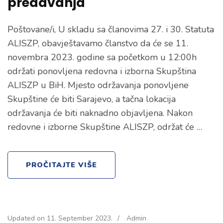
predavanja
Poštovane/i, U skladu sa članovima 27. i 30. Statuta
ALISZP, obavještavamo članstvo da će se 11.
novembra 2023. godine sa početkom u 12:00h
održati ponovljena redovna i izborna Skupština
ALISZP u BiH. Mjesto održavanja ponovljene
Skupštine će biti Sarajevo, a tačna lokacija
održavanja će biti naknadno objavljena. Nakon
redovne i izborne Skupštine ALISZP, održat će …
PROČITAJTE VIŠE
Updated on
11. September 2023.
/
Admin