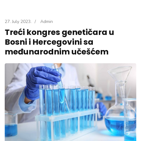
27. July 2023.
/
Admin
Treći kongres genetičara u
Bosni i Hercegovini sa
međunarodnim učešćem