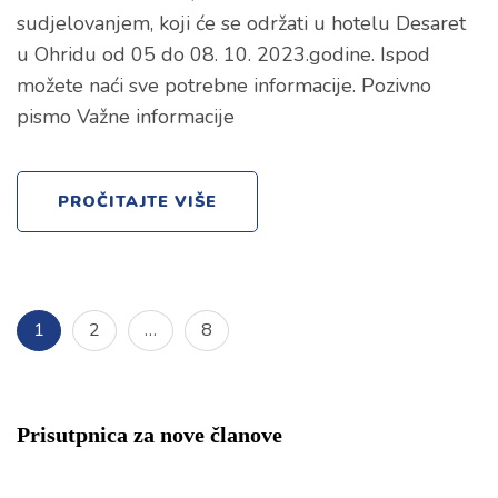
sudjelovanjem, koji će se održati u hotelu Desaret
u Ohridu od 05 do 08. 10. 2023.godine. Ispod
možete naći sve potrebne informacije. Pozivno
pismo Važne informacije
PROČITAJTE VIŠE
Posts
Page
Page
Page
1
2
…
8
navigation
Prisutpnica za nove članove