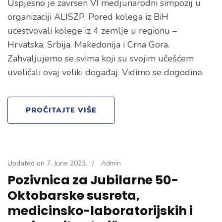
Uspjesno je zavrsen VI medjunarodni simpozij u
organizaciji ALISZP. Pored kolega iz BiH
ucestvovali kolege iz 4 zemlje u regionu –
Hrvatska, Srbija, Makedonija i Crna Gora.
Zahvaljujemo se svima koji su svojim učešćem
uveličali ovaj veliki događaj. Vidimo se dogodine.
PROČITAJTE VIŠE
Updated on
7. June 2023.
/
Admin
Pozivnica za Jubilarne 50-
Oktobarske susreta,
medicinsko-laboratorijskih i