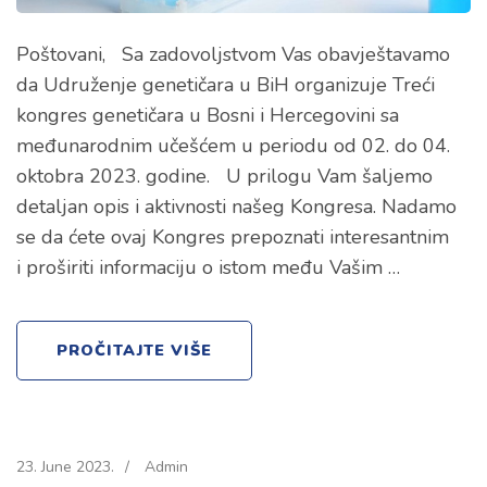
Poštovani, Sa zadovoljstvom Vas obavještavamo
da Udruženje genetičara u BiH organizuje Treći
kongres genetičara u Bosni i Hercegovini sa
međunarodnim učešćem u periodu od 02. do 04.
oktobra 2023. godine. U prilogu Vam šaljemo
detaljan opis i aktivnosti našeg Kongresa. Nadamo
se da ćete ovaj Kongres prepoznati interesantnim
i proširiti informaciju o istom među Vašim …
PROČITAJTE VIŠE
23. June 2023.
/
Admin