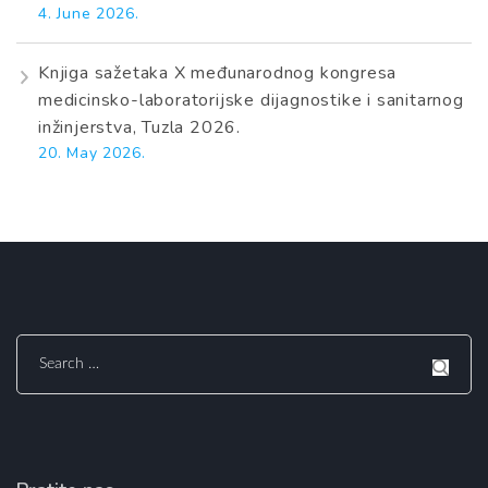
4. June 2026.
Knjiga sažetaka X međunarodnog kongresa
medicinsko-laboratorijske dijagnostike i sanitarnog
inžinjerstva, Tuzla 2026.
20. May 2026.
Search
for: