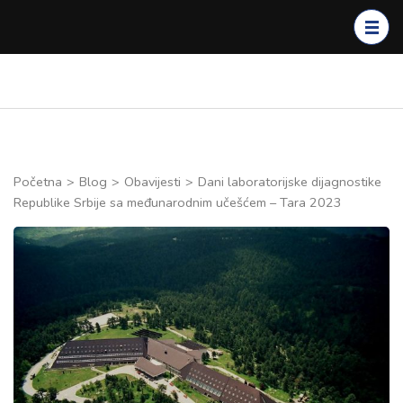
Skip
to
content
(Press
Enter)
Početna
>
Blog
>
Obavijesti
>
Dani laboratorijske dijagnostike
Republike Srbije sa međunarodnim učešćem – Tara 2023