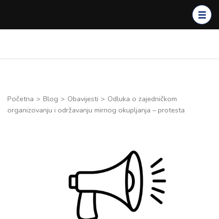
Skip
to
content
(Press
Enter)
Početna
>
Blog
>
Obavijesti
>
Odluka o zajedničkom
organizovanju i održavanju mirnog okupljanja – protesta