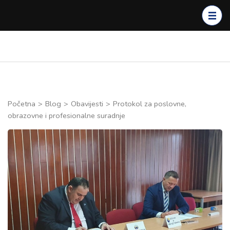
Skip
to
content
(Press
Enter)
Početna
>
Blog
>
Obavijesti
>
Protokol za poslovne,
obrazovne i profesionalne suradnje