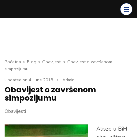
Skip
to
content
(Press
Enter)
Početna
>
Blog
>
Obavijesti
>
Obavijest o završenom
simpozijumu
Updated on
4. June 2018.
/
Admin
Obavijest o završenom
simpozijumu
Obavijesti
Aliszp u BiH