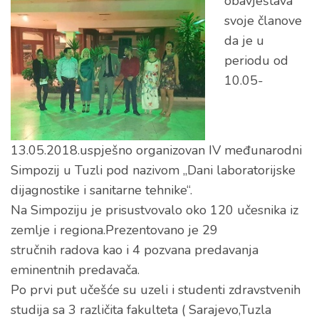
obavještava
svoje članove
da je u
periodu od
10.05-
13.05.2018.uspješno organizovan IV međunarodni
Simpozij u Tuzli pod nazivom „Dani laboratorijske
dijagnostike i sanitarne tehnike“.
Na Simpoziju je prisustvovalo oko 120 učesnika iz
zemlje i regiona.Prezentovano je 29
stručnih radova kao i 4 pozvana predavanja
eminentnih predavača.
Po prvi put učešće su uzeli i studenti zdravstvenih
studija sa 3 različita fakulteta ( Sarajevo,Tuzla