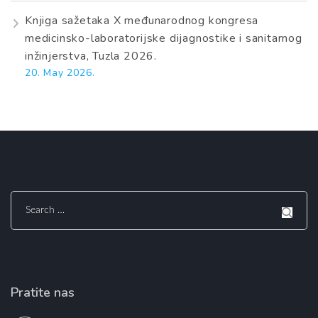
Knjiga sažetaka X međunarodnog kongresa
medicinsko-laboratorijske dijagnostike i sanitarnog
inžinjerstva, Tuzla 2026.
20. May 2026.
Search
for:
Pratite nas