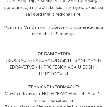
Cijeli Simpozij je zamišljen kao velika afirmacija i
popularizacija naše struke kao i razmijena iskustava
sa kolegama iz regiona i šire.
Pozivamo Vas da svojim učešćem pridonesete radu
i uspjehu III Simpozija.
ORGANIZATOR:
ASOCIJACIJA LABORATORIJSKIH I SANITARNIH
ZDRAVSTVENIH PROFESIONACA U BOSNI I
HERCEGOVINI
TEHNIČKE INFORMACIJE:
Mjesto održavanja: HOTEL“RAS“, Etno selo Stanišić
Bosna i Hercegovina.
Za sve učesnike Simpozija, smještaj je organizovan