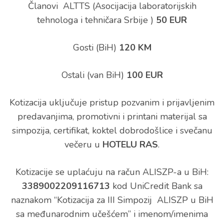
Članovi ALTTS (Asocijacija laboratorijskih
tehnologa i tehničara Srbije )
50 EUR
Gosti (BiH)
120 KM
Ostali (van BiH)
100 EUR
Kotizacija uključuje pristup pozvanim i prijavljenim
predavanjima, promotivni i printani materijal sa
simpozija, certifikat, koktel dobrodošlice i svečanu
večeru u
HOTELU RAS
.
Kotizacije se uplaćuju na račun ALISZP-a u BiH:
3389002209116713
kod UniCredit Bank sa
naznakom “Kotizacija za III Simpozij ALISZP u BiH
sa međunarodnim učešćem” i imenom/imenima