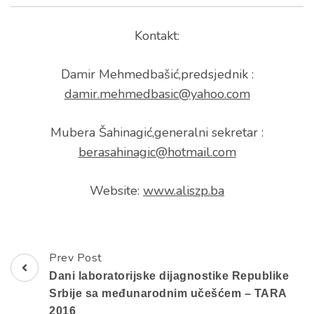
Kontakt:
Damir Mehmedbašić,predsjednik :
damir.mehmedbasic@yahoo.com
Mubera Šahinagić,generalni sekretar :
berasahinagic@hotmail.com
Website:
www.aliszp.ba
Prev Post
Post
Dani laboratorijske dijagnostike Republike
Navigation
Srbije sa međunarodnim učešćem – TARA
2016