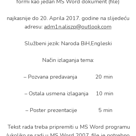
formi kao jedan MS Word dokument (file)
najkasnije do 20. Aprila 2017. godine na slijedeću
adresu:
adm1n.aliszp@outlook.com
Službeni jezik: Naroda BiH,Engleski
Način izlaganja tema:
– Pozvana predavanja 20 min
– Ostala usmena izlaganja 10 min
– Poster prezentacije 5 min
Tekst rada treba pripremiti u MS Word programu
(ukoliko se radi u MS Word 2007, file je potrebno