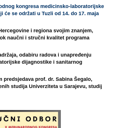
dnog kongresa medicinsko-laboratorijske
ji će se održati u Tuzli od 14. do 17. maja
 Hercegovine i regiona svojim znanjem,
k naučni i stručni kvalitet programa
adržaja, odabiru radova i unapređenju
atorijske dijagnostike i sanitarnog
predsjedava prof. dr. Sabina Šegalo,
nih studija Univerziteta u Sarajevu, studij