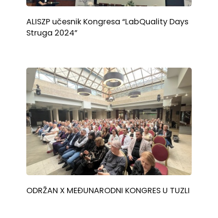
ALISZP učesnik Kongresa “LabQuality Days
Struga 2024”
ODRŽAN X MEĐUNARODNI KONGRES U TUZLI