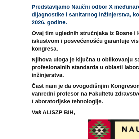
Predstavljamo Naučni odbor X međunaro
dijagnostike i sanitarnog inžinjerstva, ko
2026. godine.
Ovaj tim uglednih stručnjaka iz Bosne i
iskustvom i posvećenošću garantuje viso
kongresa.
Njihova uloga je ključna u oblikovanju s
profesionalnih standarda u oblasti labor
inžinjerstva.
Čast nam je da ovogodišnjim Kongresom 
vanredni profesor na Fakultetu zdravstve
Laboratorijske tehnologije.
Vaš ALISZP BIH,