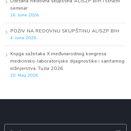
Održana Redovna skupština ALISZP BIH i stručni
seminar
16. June 2026.
POZIV NA REDOVNU SKUPŠTINU ALISZP BIH
4. June 2026.
Knjiga sažetaka X međunarodnog kongresa
medicinsko-laboratorijske dijagnostike i sanitarnog
inžinjerstva, Tuzla 2026.
20. May 2026.