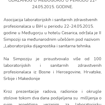
ODRŽANOG U MEĐUGORJU U PERIODU 22-
24.05.2015. GODINE.
Asocijacija laboratorijskih i sanitarnih zdravstvenih
profesionalaca u BiH u periodu 22-24.05.2015.
godine u Međugorju u hotelu Cesarica, održala je II
Simpoziji sa međunarodnim učešćem pod nazivom
„Laboratorijska dijagnostika i sanitarna tehnika.
Na Simpoziju je prisustvovalo više od 100
laboratorijskih i sanitarnih zdravstvenih
profesionalaca iz Bosne i Hercegovine, Hrvatske,
Srbije i Makedonije
Kroz prezentacije radova, radionice i okrugle
stolove tokom dva dana podijeljena su mišljenja o
svim aspektima vezanim za laboratorijsku