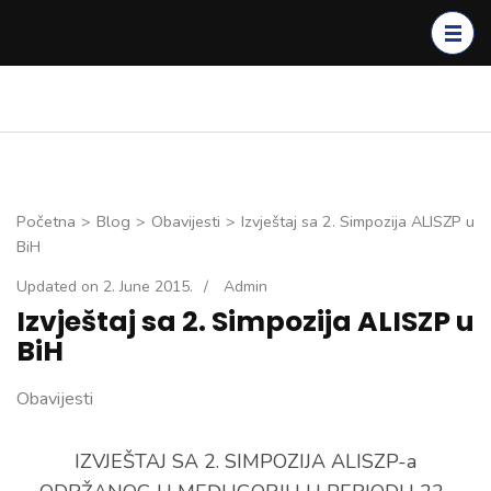
Skip
to
content
(Press
Enter)
Početna
>
Blog
>
Obavijesti
>
Izvještaj sa 2. Simpozija ALISZP u
BiH
Updated on
2. June 2015.
/
Admin
Izvještaj sa 2. Simpozija ALISZP u
BiH
Obavijesti
IZVJEŠTAJ SA 2. SIMPOZIJA ALISZP-a