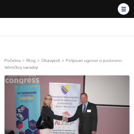
Skip
to
content
(Press
Enter)
Početna
>
Blog
>
Obavijesti
>
Potpisan ugovor o poslovno-
tehničkoj saradnji