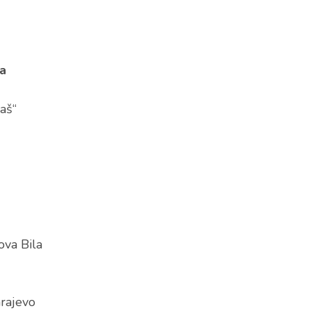
ta
aš“
ova Bila
arajevo