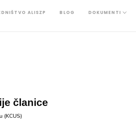
EDNIŠTVO ALISZP
BLOG
DOKUMENTI
ije članice
vu (KCUS)