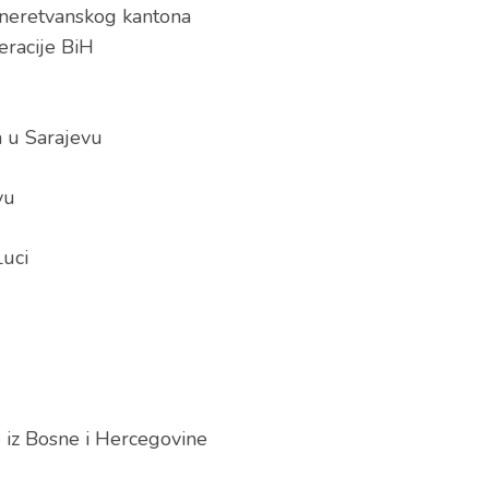
-neretvanskog kantona
eracije BiH
a u Sarajevu
vu
Luci
e iz Bosne i Hercegovine