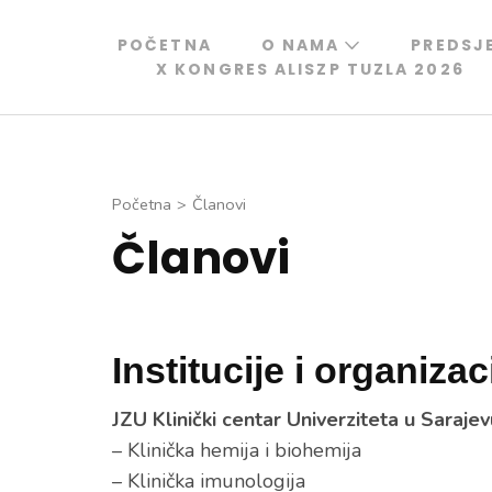
Skip
to
POČETNA
O NAMA
PREDSJ
X KONGRES ALISZP TUZLA 2026
content
(Press
Enter)
Početna
>
Članovi
Članovi
Institucije i organizac
JZU Klinički centar Univerziteta u Saraje
– Klinička hemija i biohemija
– Klinička imunologija