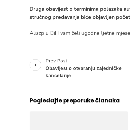
Druga obavijest o terminima polazaka a
stručnog predavanja biće objavljen poč
Aliszp u BiH vam želi ugodne ljetne mjese
Prev Post
Post
Obavijest o otvaranju zajedničke
Navigation
kancelarije
Pogledajte preporuke članaka