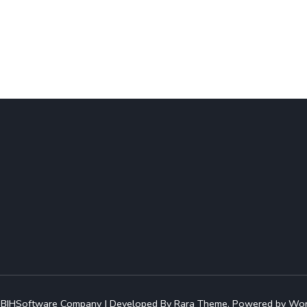
 BIH
Software Company | Developed By
Rara Theme
.
Powered by
Wor