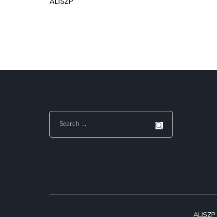
ALISZP
Search
for:
ALISZP