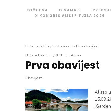
Skip
to
POČETNA
O NAMA
PREDSJ
X KONGRES ALISZP TUZLA 2026
content
(Press
Enter)
Početna
>
Blog
>
Obavijesti
>
Prva obavijest
Updated on
4. July 2018.
/
Admin
Prva obavijest
Obavijesti
Aliszp u
15.09.2
„Garden 