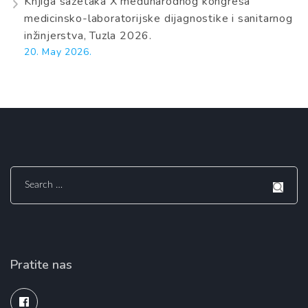
Knjiga sažetaka X međunarodnog kongresa
medicinsko-laboratorijske dijagnostike i sanitarnog
inžinjerstva, Tuzla 2026.
20. May 2026.
Search
for:
Pratite nas