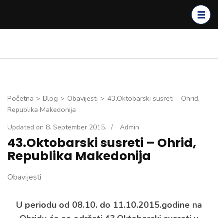
Skip
to
content
(Press
Enter)
Početna
>
Blog
>
Obavijesti
>
43.Oktobarski susreti – Ohrid,
Republika Makedonija
Updated on
8. September 2015.
/
Admin
43.Oktobarski susreti – Ohrid,
Republika Makedonija
Obavijesti
U periodu od 08.10. do 11.10.2015.godine na