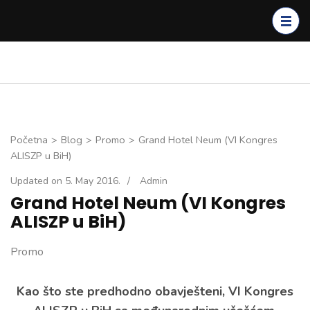
Skip
to
content
(Press
Enter)
Početna
>
Blog
>
Promo
>
Grand Hotel Neum (VI Kongres
ALISZP u BiH)
Updated on
5. May 2016.
/
Admin
Grand Hotel Neum (VI Kongres
ALISZP u BiH)
Promo
Kao što ste predhodno obavješteni, VI Kongres