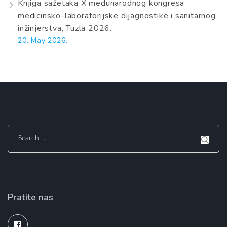
Knjiga sažetaka X međunarodnog kongresa
medicinsko-laboratorijske dijagnostike i sanitarnog
inžinjerstva, Tuzla 2026.
20. May 2026.
Search
for:
Pratite nas