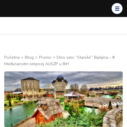
Skip
to
content
(Press
Enter)
Početna
>
Blog
>
Promo
>
Etno selo “Stanišić” Bijeljina – III
Međunarodni simpozij ALISZP u BiH