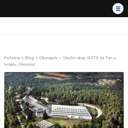
Skip
to
content
(Press
Enter)
Početna
>
Blog
>
Obavijesti
>
Stručni skup ALTTS na Tari u
hotelu „Omorika“