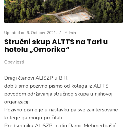
Updated on
9. October 2021.
/
Admin
Stručni skup ALTTS na Tari u
hotelu „Omorika“
Obavijesti
Dragi članovi ALISZP u BiH,
dobili smo pozivno pismo od kolega iz ALTTS
povodom održavanja stručnog skupa u njihovoj
organizaciji.
Pozivno pismo je u nastavku pa sve zaintersovane
kolege ga mogu pročitati.
Predsedniku ALISZP, g-din Damir Mehmedbašić