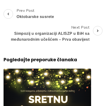
Prev Post
Post
Oktobarske susrete
Navigation
Next Post
Simpozij u organizaciji ALISZP u BiH sa
međunarodnim učešćem – Prva obavijest
Pogledajte preporuke članaka