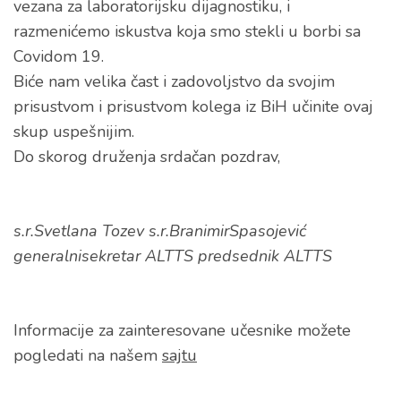
vezana za laboratorijsku dijagnostiku, i
razmenićemo iskustva koja smo stekli u borbi sa
Covidom 19.
Biće nam velika čast i zadovoljstvo da svojim
prisustvom i prisustvom kolega iz BiH učinite ovaj
skup uspešnijim.
Do skorog druženja srdačan pozdrav,
s.r.Svetlana Tozev s.r.BranimirSpasojević
generalnisekretar ALTTS predsednik ALTTS
Informacije za zainteresovane učesnike možete
pogledati na našem
sajtu