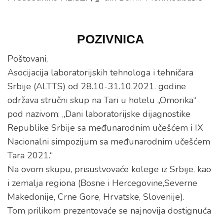
POZIVNICA
Poštovani,
Asocijacija laboratorijskih tehnologa i tehničara
Srbije (ALTTS) od 28.10-31.10.2021. godine
održava stručni skup na Tari u hotelu „Omorika“
pod nazivom: „Dani laboratorijske dijagnostike
Republike Srbije sa međunarodnim učešćem i IX
Nacionalni simpozijum sa međunarodnim učešćem
Tara 2021.“
Na ovom skupu, prisustvovaće kolege iz Srbije, kao
i zemalja regiona (Bosne i Hercegovine,Severne
Makedonije, Crne Gore, Hrvatske, Slovenije).
Tom prilikom prezentovaće se najnovija dostignuća