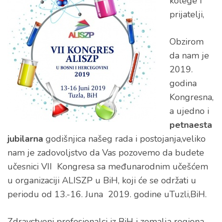
kolege i
prijatelji,
Obzirom
da nam je
2019.
godina
Kongresna,
a ujedno i
petnaesta
jubilarna
godišnjica našeg rada i postojanja,veliko
nam je zadovoljstvo da Vas pozovemo da budete
učesnici VII Kongresa sa međunarodnim učešćem
u organizaciji ALISZP u BiH, koji će se održati u
periodu od 13.-16. Juna 2019. godine uTuzli,BiH.
Zdravstveni profesionalci iz BiH i zemalja regiona