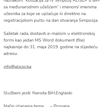
naznakom “Kotizacija za IV Simpozij ALISZP u BiH
sa međunarodnim učešćem” i imenom/ imenima
učesnika za koje se uplaćuje ili direktno na
registracijskom pultu na dan otvaranja Simpozija.
Sažetak rada, dostaviti e-mailom u elektronskoj
formi kao jedan MS Word dokument (file)
najkasnije do 31. maja 2019. godine na slijedeću
adresu:
info@aliszp.ba
Službeni jezik: Naroda BiH,Engleski
Način izlaganja tema: – Pozvana