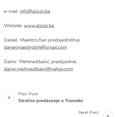
e-mail:
info@aliszp.ba
Website:
www.aliszp.ba
Daniel Maestro,član predsjedništva:
danielmaestrobih@gmail.com
Damir Mehmedbašić, predsjednik :
damir.mehmedbasic@yahoo.com
Prev Post
Post
Stručno predavanje u Travniku
Navigation
Next Post