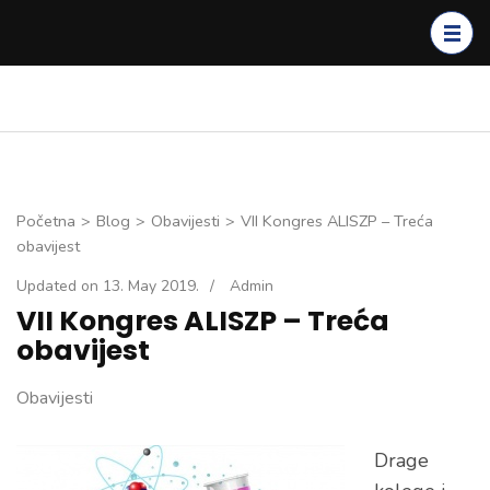
Skip
to
content
(Press
Enter)
Početna
>
Blog
>
Obavijesti
>
VII Kongres ALISZP – Treća
obavijest
Updated on
13. May 2019.
/
Admin
VII Kongres ALISZP – Treća
obavijest
Obavijesti
Drage