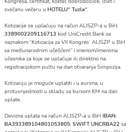
Kongresa, certifikat, koktel dobrodošlice, izlet i
svečanu večeru u
HOTELU“ Tuzla“
.
Kotizacije se uplaćuju na račun ALISZP-a u BiH:
3389002209116713
kod UniCredit Bank sa
naznakom “Kotizacija za VII Kongres ALISZP u BiH
sa međunarodnim učešćem” i imenom/imenima
učesnika za koje se uplaćuje ili direktno na
registracijskom pultu na dan otvaranja Simpozija.
Kotizaciju je moguće uplatiti i u eurima, u
protuvrijednosti u skladu sa kursom KM na dan
uplate.
Devizna uplata na račun ALISZP-a u BiH
IBAN:
BA393389104801053805
;
SWIFT UNCRBA22
sa