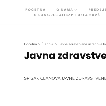
Skip
to
POČETNA
O NAMA
PREDSJ
X KONGRES ALISZP TUZLA 2026
content
(Press
Enter)
Početna
>
Članovi
>
Javna zdravstvena ustanova bo
Javna zdravstve
SPISAK ČLANOVA JAVNE ZDRAVSTVENE