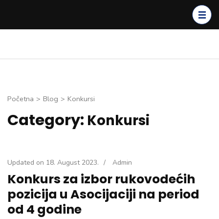
Skip
to
content
(Press
Enter)
Početna
>
Blog
>
Konkursi
Category:
Konkursi
Updated on
18. August 2023.
/
Admin
Konkurs za izbor rukovodećih
pozicija u Asocijaciji na period
od 4 godine