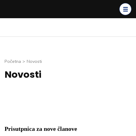
Skip
to
content
(Press
Enter)
Početna
>
Novosti
Novosti
Prisutpnica za nove članove