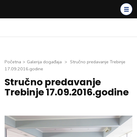
Skip
to
content
(Press
Enter)
Početna
>
Galerija događaja
>
Stručno predavanje Trebinje
17.09.2016.godine
Stručno predavanje
Trebinje 17.09.2016.godine