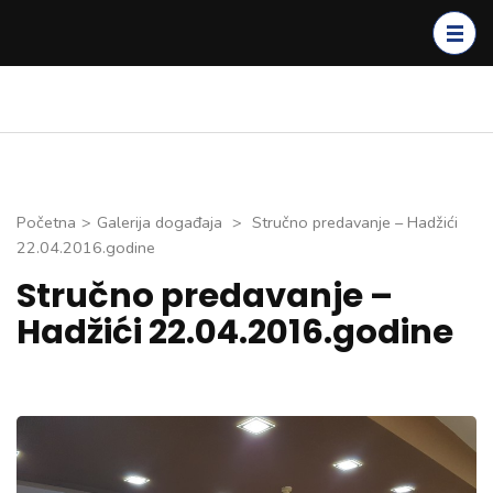
Skip
to
content
(Press
Enter)
Početna
>
Galerija događaja
>
Stručno predavanje – Hadžići
22.04.2016.godine
Stručno predavanje –
Hadžići 22.04.2016.godine