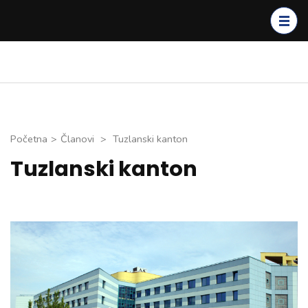
Skip
to
content
(Press
Enter)
Početna
>
Članovi
>
Tuzlanski kanton
Tuzlanski kanton