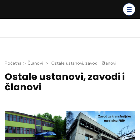
Skip
to
content
(Press
Enter)
Početna
>
Članovi
>
Ostale ustanovi, zavodi i članovi
Ostale ustanovi, zavodi i
članovi