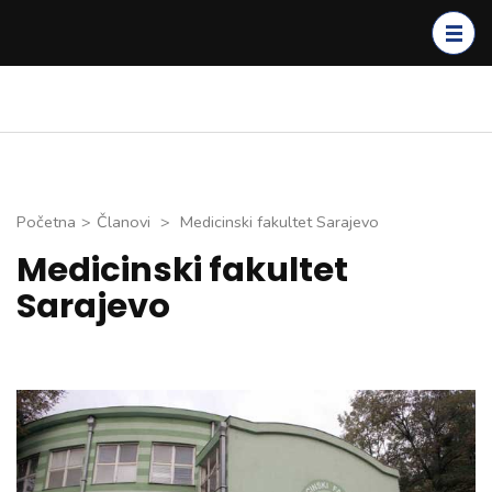
Skip
to
content
(Press
Enter)
Početna
>
Članovi
>
Medicinski fakultet Sarajevo
Medicinski fakultet
Sarajevo