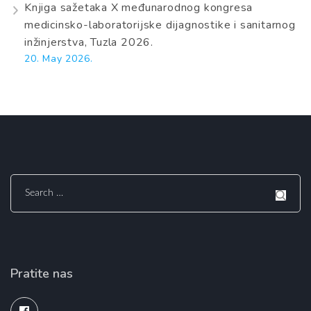
Knjiga sažetaka X međunarodnog kongresa
medicinsko-laboratorijske dijagnostike i sanitarnog
inžinjerstva, Tuzla 2026.
20. May 2026.
Search
for:
Pratite nas