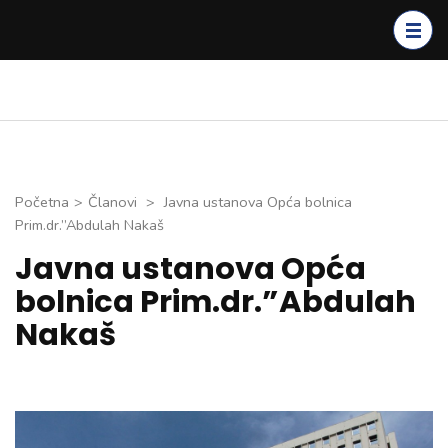
Skip
to
content
(Press
Enter)
Početna
>
Članovi
>
Javna ustanova Opća bolnica
Prim.dr.”Abdulah Nakaš
Javna ustanova Opća
bolnica Prim.dr.”Abdulah
Nakaš