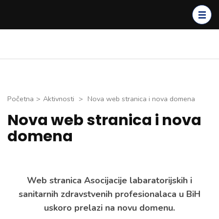
Skip
to
content
(Press
Enter)
Početna
>
Aktivnosti
>
Nova web stranica i nova domena
Nova web stranica i nova
domena
Web stranica Asocijacije labaratorijskih i
sanitarnih zdravstvenih profesionalaca u BiH
uskoro prelazi na novu domenu.