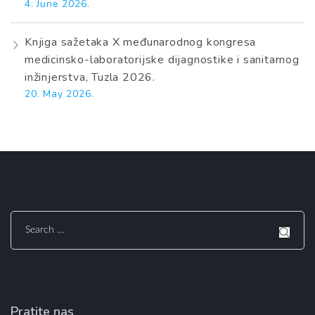
4. June 2026.
Knjiga sažetaka X međunarodnog kongresa
medicinsko-laboratorijske dijagnostike i sanitarnog
inžinjerstva, Tuzla 2026.
20. May 2026.
Search
for:
Pratite nas