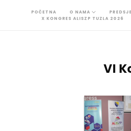
Skip
to
POČETNA
O NAMA
PREDSJ
X KONGRES ALISZP TUZLA 2026
content
(Press
Enter)
VI K