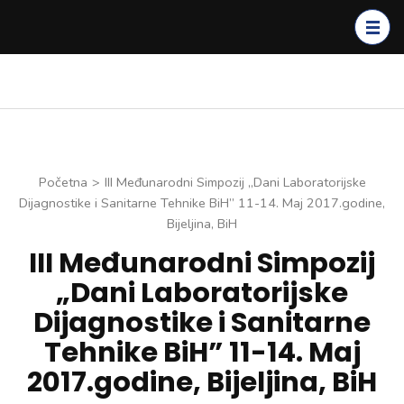
Skip
to
content
(Press
Enter)
Početna
>
III Međunarodni Simpozij „Dani Laboratorijske
Dijagnostike i Sanitarne Tehnike BiH” 11-14. Maj 2017.godine,
Bijeljina, BiH
III Međunarodni Simpozij
„Dani Laboratorijske
Dijagnostike i Sanitarne
Tehnike BiH” 11-14. Maj
2017.godine, Bijeljina, BiH