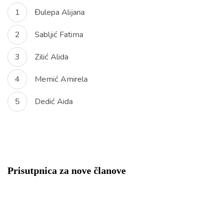
Đulepa Alijana
Sabljić Fatima
Zilić Alida
Memić Amirela
Dedić Aida
Prisutpnica za nove članove