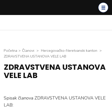
Skip
to
content
(Press
Enter)
Početna
>
Članovi
>
Hercegovačko-Neretvanski kanton
>
ZDRAVSTVENA USTANOVA VELE LAB
ZDRAVSTVENA USTANOVA
VELE LAB
Spisak članova ZDRAVSTVENA USTANOVA VELE
LAB: