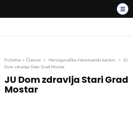
Skip
to
content
(Press
Enter)
Početna
>
Članovi
>
Hercegovačko-Neretvanski kanton
>
JU
Dom zdravlja Stari Grad Mostar
JU Dom zdravlja Stari Grad
Mostar