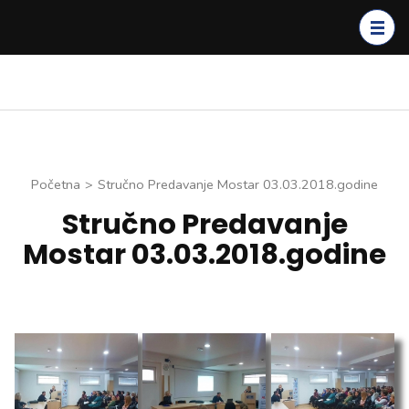
Skip
to
content
(Press
Enter)
Početna
>
Stručno Predavanje Mostar 03.03.2018.godine
Stručno Predavanje
Mostar 03.03.2018.godine