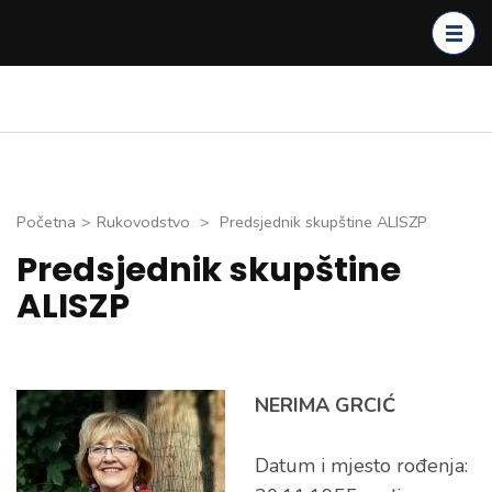
Skip
to
content
(Press
Enter)
Početna
>
Rukovodstvo
>
Predsjednik skupštine ALISZP
Predsjednik skupštine
ALISZP
NERIMA GRCIĆ
Datum i mjesto rođenja: