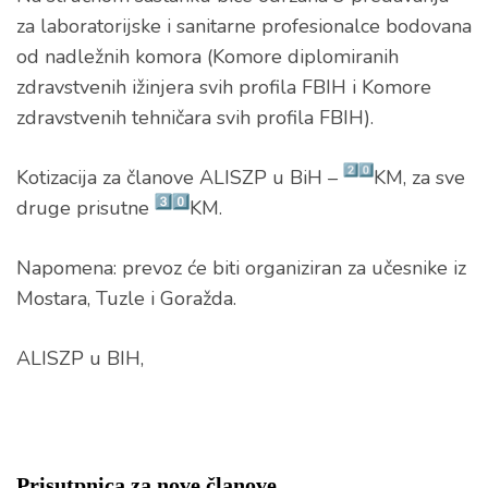
za laboratorijske i sanitarne profesionalce bodovana
od nadležnih komora (Komore diplomiranih
zdravstvenih ižinjera svih profila FBIH i Komore
zdravstvenih tehničara svih profila FBIH).
Kotizacija za članove ALISZP u BiH –
KM, za sve
druge prisutne
KM.
Napomena: prevoz će biti organiziran za učesnike iz
Mostara, Tuzle i Goražda.
ALISZP u BIH,
Prisutpnica za nove članove