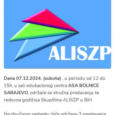
Dana 07.12.2024. (subota)
, u periodu od 12 do
15h, u sali edukacionog centra
ASA BOLNICE
SARAJEVO
, održaće se stručna predavanja, te
redovna godišnja Skupština ALISZP u BiH.
Na stručnom sastanku biće održana 3 predavanja