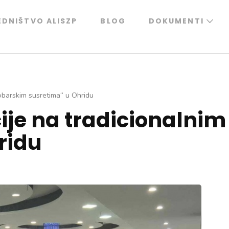
EDNIŠTVO ALISZP
BLOG
DOKUMENTI
tobarskim susretima“ u Ohridu
cije na tradicionalni
ridu