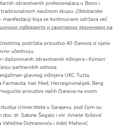
nitarnih zdravstvenih profesionalaca u Bosni i
na tradicionalnom naučnom skupu „Oktobarske
manifestaciji koja se kontinuirano održava već
ицински лаборанти и санитарни техничари на
ćnostima, podržala prisustvo 40 članova iz cijele
ivno učestvuju.
diplomiranih zdravstvenih inžinjera i Komori
čanju partnerskih odnosa.
i angažman glavnog inžinjera UKC Tuzla,
 Farmavita, Inel Med, Hercegovinalijek, Berg
omogućile prisustvo naših članova na ovom
studija Univerziteta u Sarajevu, pod čijim su
doc. dr. Sabine Šegalo i mr. Amele Ibišević
va Vahidina Dohranovića i Adel Mahović.