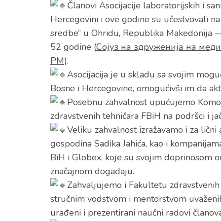
Članovi Asocijacije laboratorijskih i sa
Hercegovini i ove godine su učestvovali 
sredbe“ u Ohridu, Republika Makedonija — 
52 godine (
Сојуз на здруженија на мед
РМ
).
Asocijacija je u skladu sa svojim mogu
Bosne i Hercegovine, omogućivši im da akt
Posebnu zahvalnost upućujemo Komori 
zdravstvenih tehničara FBiH na podršci i ja
Veliku zahvalnost izražavamo i za ličn
gospodina Sadika Jahića, kao i kompanijama
BiH i Globex, koje su svojim doprinosom 
značajnom događaju.
Zahvaljujemo i Fakultetu zdravstvenih 
stručnim vodstvom i mentorstvom uvaženih 
urađeni i prezentirani naučni radovi člano