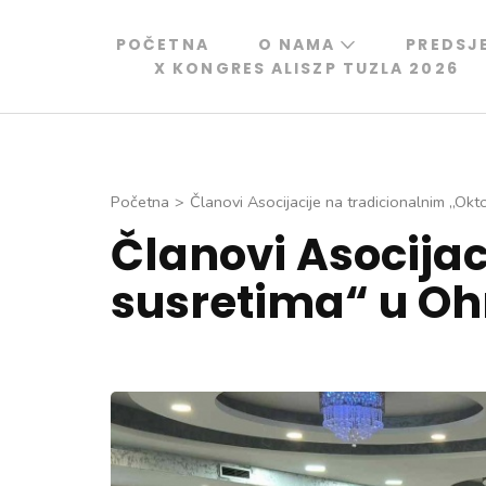
Skip
to
POČETNA
O NAMA
PREDSJ
X KONGRES ALISZP TUZLA 2026
content
(Press
Enter)
Početna
>
Članovi Asocijacije na tradicionalnim „Ok
Članovi Asocija
susretima“ u Oh