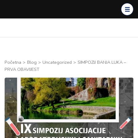
Skip
to
content
(Press
Enter)
Početna
>
Blog
>
Uncategorized
>
SIMPOZIJ BANJA LUKA –
PRVA OBAVIJEST