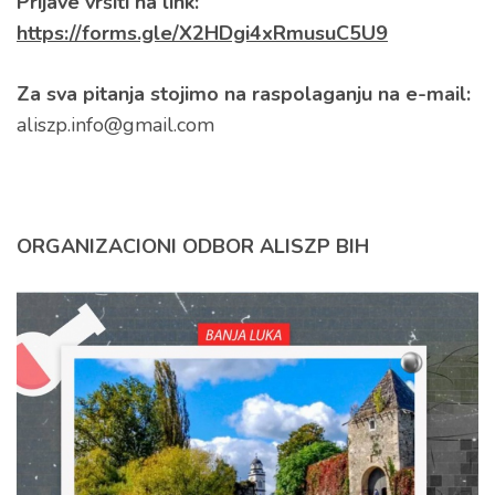
Prijave vršiti na link:
https://forms.gle/X2HDgi4xRmusuC5U9
Za sva pitanja stojimo na raspolaganju na e-mail:
aliszp.info@gmail.com
ORGANIZACIONI ODBOR ALISZP BIH