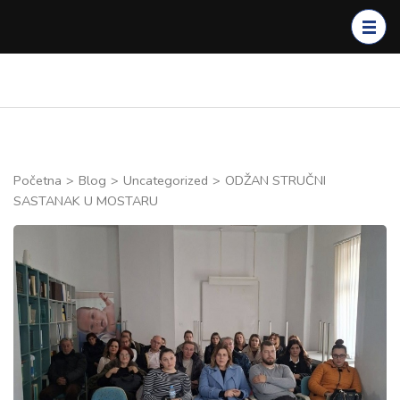
Skip
to
content
(Press
Enter)
Početna
>
Blog
>
Uncategorized
>
ODŽAN STRUČNI
SASTANAK U MOSTARU