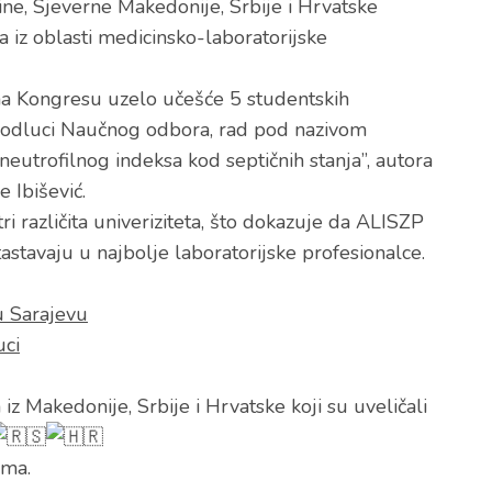
ne, Sjeverne Makedonije, Srbije i Hrvatske
a iz oblasti medicinsko-laboratorijske
na Kongresu uzelo učešće 5 studentskih
po odluci Naučnog odbora, rad pod nazivom
neutrofilnog indeksa kod septičnih stanja”, autora
 Ibišević.
ri različita univeriziteta, što dokazuje da ALISZP
tavaju u najbolje laboratorijske profesionalce.
u Sarajevu
uci
z Makedonije, Srbije i Hrvatske koji su uveličali
ima.