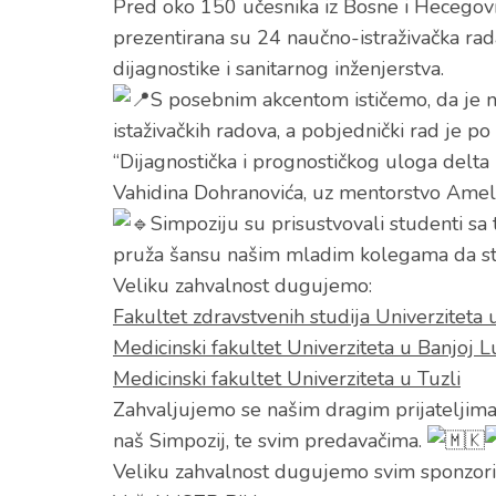
Pred oko 150 učesnika iz Bosne i Hecegovi
prezentirana su 24 naučno-istraživačka rad
dijagnostike i sanitarnog inženjerstva.
S posebnim akcentom ističemo, da je 
istaživačkih radova, a pobjednički rad je 
“Dijagnostička i prognostičkog uloga delta 
Vahidina Dohranovića, uz mentorstvo Amele
Simpoziju su prisustvovali studenti sa t
pruža šansu našim mladim kolegama da stas
Veliku zahvalnost dugujemo:
Fakultet zdravstvenih studija Univerziteta 
Medicinski fakultet Univerziteta u Banjoj L
Medicinski fakultet Univerziteta u Tuzli
Zahvaljujemo se našim dragim prijateljima i
naš Simpozij, te svim predavačima.
Veliku zahvalnost dugujemo svim sponzor