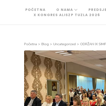
Skip
to
POČETNA
O NAMA
PREDSJ
X KONGRES ALISZP TUZLA 2026
content
(Press
Enter)
Početna
>
Blog
>
Uncategorized
>
ODRŽAN IX SIMP