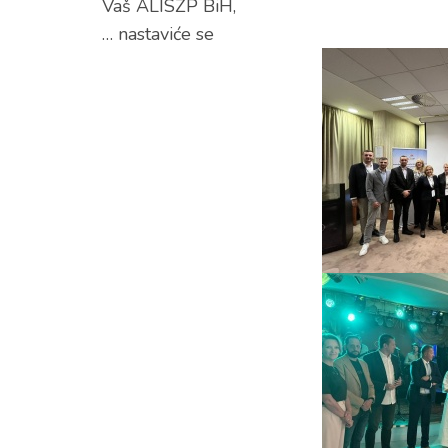
Vaš ALISZP BiH,
… nastaviće se