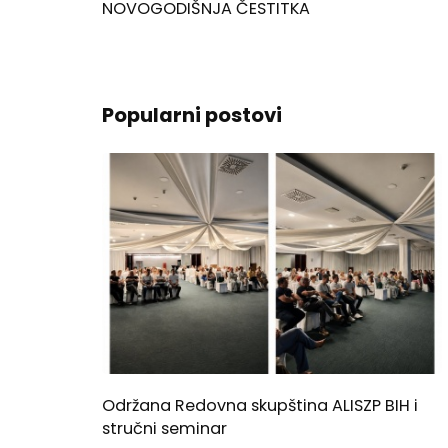
NOVOGODIŠNJA ČESTITKA
Popularni postovi
Održana Redovna skupština ALISZP BIH i
stručni seminar