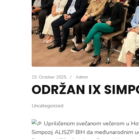
15. October 2025.
/
Admin
ODRŽAN IX SIMP
Uncategorized
Upriličenom svečanom večerom u Hotelu
Simpozij ALISZP BIH da međunarodnim u