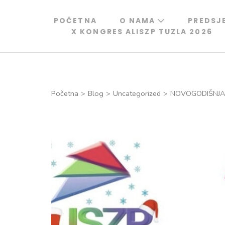
Skip
to
POČETNA
O NAMA
PREDSJ
X KONGRES ALISZP TUZLA 2026
content
(Press
Enter)
Početna
>
Blog
>
Uncategorized
>
NOVOGODIŠNJA